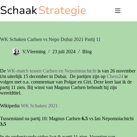
Ga
naar
de
inhoud
WK Schaken Carlsen vs Nepo Dubai 2021 Partij 11
V.Vleeming
23 juli 2024
Blog
De
WK-match tussen Carlsen en Nepomniachtchi
is van 26 november
t/m uiterlijk 15 december in Dubai. De partijen zijn op
Chess24
te
volgen met o.a. commentaar van Polgar en Giri. Deze keer laat ik de
partij 11 zien. Bij winst van Magnus Carlsen behoudt hij zijn
wereldtitel.
Wikipedia
WK Schaken 2021
Tussenstand na partij 10: Magnus Carlsen
6.5
vs Ian Nepomniachtchi
3.5
In de onderstaande video laat ik partij 11 zien. Voorzien van