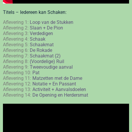
Titels – Iedereen kan Schaken:
Aflevering 1:
Loop van de Stukken
Aflevering 2:
Slaan + De Pion
Aflevering 3:
Verdedigen
Aflevering 4:
Schaak
Aflevering 5:
Schaakmat
Aflevering 6:
De Rokade
Aflevering 7:
Schaakmat (2)
Aflevering 8:
(Voordelige) Ruil
Aflevering 9:
Tweevoudige aanval
Aflevering 10:
Pat
Aflevering 11:
Matzetten met de Dame
Aflevering 12:
Notatie + En Passant
Aflevering 13:
Activiteit + Aanvalsdoelen
Aflevering 14:
De Opening en Herdersmat