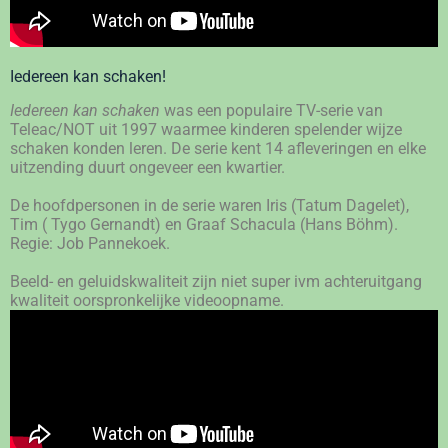
Iedereen kan schaken!
Iedereen kan schaken
was een populaire TV-
serie van
Teleac/NOT uit 1997 waarmee kinderen spelender wijze
schaken konden leren. De serie kent 14 afleveringen en elke
uitzending duurt ongeveer een kwartier.
De hoofdpersonen in de serie waren Iris (Tatum Dagelet),
Tim ( Tygo Gernandt) en Graaf Schacula (Hans Böhm).
Regie: Job Pannekoek.
Beeld- en geluidskwaliteit zijn niet super ivm achteruitgang
kwaliteit oorspronkelijke videoopname.