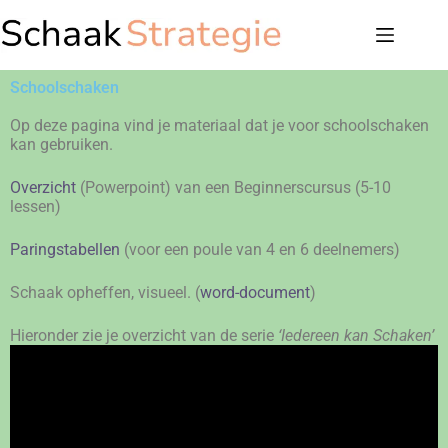
Schoolschaken
Op deze pagina vind je materiaal dat je voor schoolschaken
kan gebruiken.
Overzicht
(Powerpoint) van een Beginnerscursus (5-10
lessen)
Paringstabellen
(voor een poule van 4 en 6 deelnemers)
Schaak opheffen, visueel. (
word-document
)
Hieronder zie je overzicht van de serie
‘Iedereen kan Schaken’