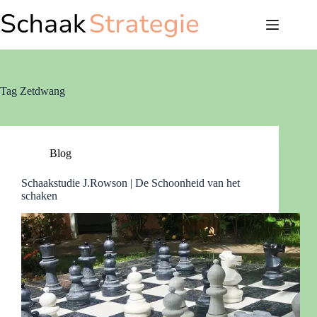
Ga
naar
de
inhoud
Tag
Zetdwang
Blog
Schaakstudie J.Rowson | De Schoonheid van het
schaken