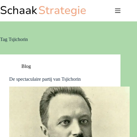
Ga
naar
de
inhoud
Tag
Tsjichorin
Blog
De spectaculaire partij van Tsjichorin