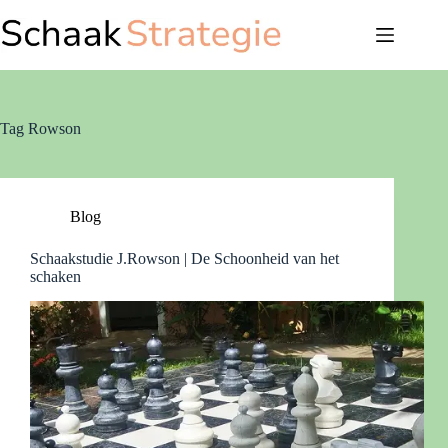
Ga
naar
de
inhoud
Tag
Rowson
Blog
Schaakstudie J.Rowson | De Schoonheid van het
schaken