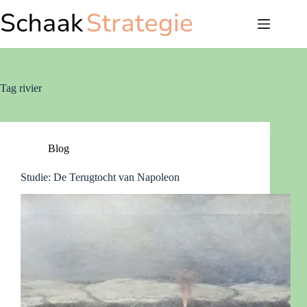
Ga
naar
de
inhoud
Tag
rivier
Blog
Studie: De Terugtocht van Napoleon