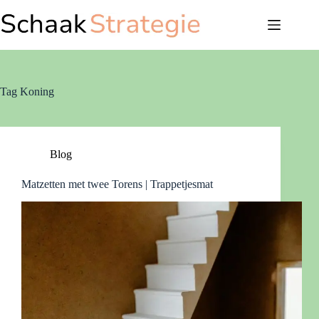
Ga
naar
de
inhoud
Tag
Koning
Blog
Matzetten met twee Torens | Trappetjesmat