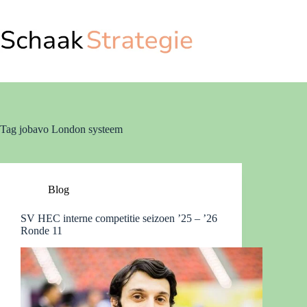
Ga
naar
de
inhoud
Tag
jobavo London systeem
Blog
SV HEC interne competitie seizoen ’25 – ’26
Ronde 11