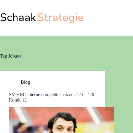
Ga
naar
de
inhoud
Tag
Jobava
Blog
SV HEC interne competitie seizoen ’25 – ’26
Ronde 11