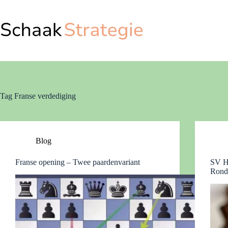
Ga
naar
de
inhoud
Tag
Franse verdediging
Blog
Franse opening – Twee paardenvariant
SV HE
Rond