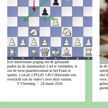
Een interessante poging om de gebaande
paden na de standaardzet 2.d4 te vermijden, is
In de
om de twee-paardenvariant in het Frans te
speel
spelen. 1.e4,e6 2.Pf3,d5 3.Pc3 Hieronder een
met d
overzicht van de video’s over deze variant.
voor 
V.Vleeming
24 maart 2026
gehee
goe