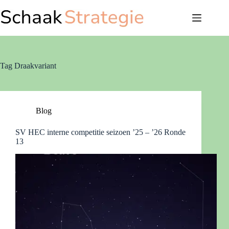
Ga
naar
de
inhoud
Tag
Draakvariant
Blog
SV HEC interne competitie seizoen ’25 – ’26 Ronde
13