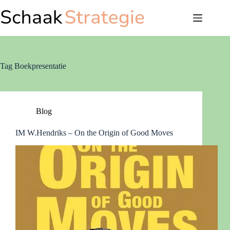
Ga
naar
de
inhoud
Tag
Boekpresentatie
Blog
IM W.Hendriks – On the Origin of Good Moves