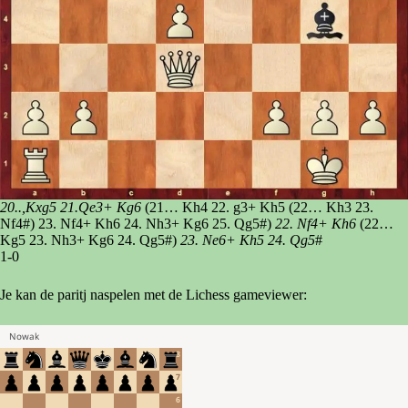
20..,Kxg5 21.Qe3+ Kg6
(21… Kh4 22. g3+ Kh5 (22… Kh3 23.
Nf4#) 23. Nf4+ Kh6 24. Nh3+ Kg6 25. Qg5#)
22. Nf4+ Kh6
(22…
Kg5 23. Nh3+ Kg6 24. Qg5#)
23. Ne6+ Kh5 24. Qg5
#
1-0
Je kan de paritj naspelen met de Lichess gameviewer: