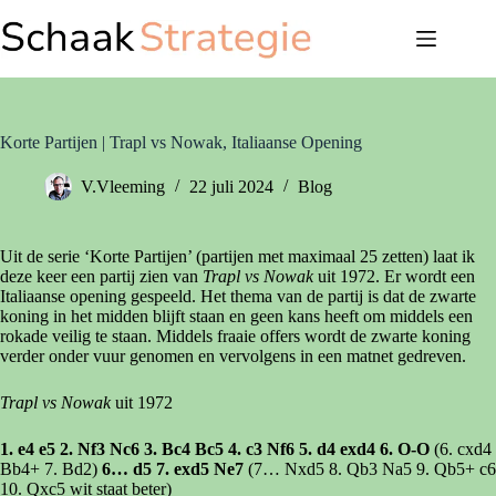
Ga
naar
de
inhoud
Korte Partijen | Trapl vs Nowak, Italiaanse Opening
V.Vleeming
22 juli 2024
Blog
Uit de serie ‘Korte Partijen’ (partijen met maximaal 25 zetten) laat ik
deze keer een partij zien van
Trapl vs Nowak
uit 1972. Er wordt een
Italiaanse opening gespeeld. Het thema van de partij is dat de zwarte
koning in het midden blijft staan en geen kans heeft om middels een
rokade veilig te staan. Middels fraaie offers wordt de zwarte koning
verder onder vuur genomen en vervolgens in een matnet gedreven.
Trapl vs Nowak
uit 1972
1. e4 e5 2. Nf3 Nc6 3. Bc4 Bc5 4. c3 Nf6 5. d4 exd4 6. O-O
(6. cxd4
Bb4+ 7. Bd2)
6… d5 7. exd5 Ne7
(7… Nxd5 8. Qb3 Na5 9. Qb5+ c6
10. Qxc5 wit staat beter)