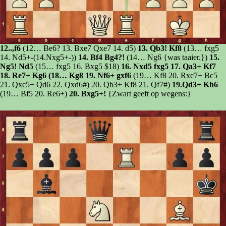
12..,f6
(12… Be6? 13. Bxe7 Qxe7 14. d5)
13. Qb3! Kf8
(13… fxg5
14. Nd5+-(14.Nxg5+-))
14. Bf4 Bg4?!
(14… Ng6 {was taaier.})
15.
Ng5! Nd5
(15… fxg5 16. Bxg5 $18)
16. Nxd5 fxg5 17. Qa3+ Kf7
18. Re7+ Kg6 (18… Kg8 19. Nf6+ gxf6
(19… Kf8 20. Rxc7+ Bc5
21. Qxc5+ Qd6 22. Qxd6#) 20. Qb3+ Kf8 21. Qf7#)
19.Qd3+ Kh6
(19… Bf5 20. Re6+)
20. Bxg5+!
{Zwart geeft op wegens:}