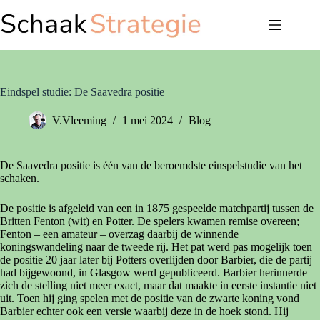
Ga
naar
de
inhoud
Eindspel studie: De Saavedra positie
V.Vleeming
1 mei 2024
Blog
De Saavedra positie is één van de beroemdste einspelstudie van het
schaken.
De positie is afgeleid van een in 1875 gespeelde matchpartij tussen de
Britten Fenton (wit) en Potter. De spelers kwamen remise overeen;
Fenton – een amateur – overzag daarbij de winnende
koningswandeling naar de tweede rij. Het pat werd pas mogelijk toen
de positie 20 jaar later bij Potters overlijden door Barbier, die de partij
had bijgewoond, in Glasgow werd gepubliceerd. Barbier herinnerde
zich de stelling niet meer exact, maar dat maakte in eerste instantie niet
uit. Toen hij ging spelen met de positie van de zwarte koning vond
Barbier echter ook een versie waarbij deze in de hoek stond. Hij